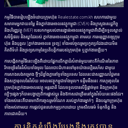
កម្មវិធីបានរៀបឡើងចំដោយក្រុមហ៊ុន Realestate.com.kh សហការជាមួយ
សមាគមអ្នកវាយតម្លៃ និងភ្នាក់ងារអចលនវត្ថុកម្ពុជា (CVEA) និងក្រសួងសេដ្ឋកិច្ច
និងហិរញ្ញវត្ថុ (MEF) បេសកកម្មរបស់ពានរង្វាន់អចលនវត្ថុកម្ពុជាគឺដើម្បីទទួលស្គាល់
សមិទ្ធិផល និងស្នាដៃរបស់ ភ្នាក់ងារអចលនវត្ថុកម្ពុជា តាមរយៈការអនុញ្ញាតឲ្យក្រុម
ហ៊ុន និងបុគ្គល [ភ្នាក់ងារអចលន ទ្រព្យ] ទាំងអស់ចូលរួមប្រកួតប្រជែងដោយមិន
គិតពីទំហំ និងទ្រព្យសកម្មនៃប្រតិបត្តិការរបស់ក្រុមហ៊ុន​ ឬភ្នាក់ងារឡើយ។
ការបង្កើតកម្មវិធីនេះឡើងគឺដោយផ្នែកលើកត្តាដ៏សំខាន់មួយនោះគឺកំណើននៃភាព
រីកចម្រើននៃវិស័យទាំងមូល ដែលបោះជំហានទៅមុខយ៉ាងលឿនរហ័ស ជាមួយ
ការសាងសង់គម្រោង ថ្មីៗដ៏ខ្លាំងក្លានៅទូទាំងប្រទេស ដែលនេះជាសញ្ញាណវិជ្ជមាន
និងសក្តានុពលនៃវិស័យ អចលនវត្ថុកម្ពុជាទាំងមូល។​ ទន្ទឹមនឹងនេះ ការហូរចូលនៃ
ក្រុមហ៊ុនភ្នាក់ងារអចលនវត្ថុ អន្ដរជាតិ ដែលទទួលបានសិទ្ធិផ្តាច់មុខ​ និងក្រុមហ៊ុន
ល្បីៗផ្សេងៗក៏បានបង្ហាញពីការផ្លាស់ប្តូរ និងឱកាស​ជាច្រើននៅក្នុងវិស័យនេះផងដែរ។
ទាំងអស់នេះគឺបានមកពីការចូលរួមចំណែក របស់ភ្នាក់ងារម្នាក់ៗ និងបណ្តាក្រុមហ៊ុន
ទាំងអស់តាមរយៈការផ្តល់ជូនសេវាកម្មប្រកបដោយ ក្រមសីលធម៌ ទំនុកចិត្ត និង
ភាពជោគ​​ជ័យ។
ការខិតខំប្រឹងប្រែងនឹងត្រូវបាន