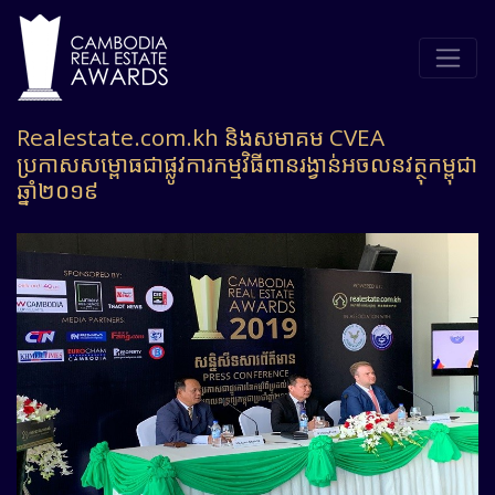
Realestate.com.kh និងសមាគម CVEA
ប្រកាសសម្ពោធជាផ្លូវការកម្មវិធីពានរង្វាន់អចលនវត្ថុកម្ពុជា
ឆ្នាំ២០១៩